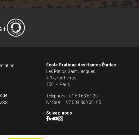
ncipale dans le fo
s footer
École Pratique des Hautes Études
ntation
Les Patios Saint Jacques
4-14, rue Ferrus
75014 Paris
fique
Téléphone :
01 53 63 61 20
N° Siret :
197 534 860 00105
s VSS
Suivez-nous