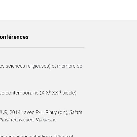
conférences
 des sciences religieuses) et membre de
e
e
poque contemporaine (XIX
-XXI
siècle).
PUR, 2014 ; avec P.-L. Rinuy (dir.),
Sainte
hrist réenvisagé. Variations
n au renouveau esthétique. Rêves et