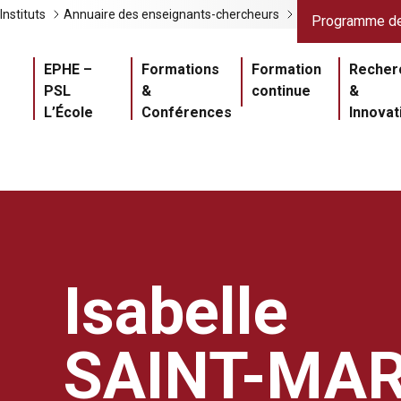
Liens gris
Lien
Instituts
Annuaire des enseignants-chercheurs
Programme de
Navigation princ
EPHE –
Formations
Formation
Recher
PSL
&
continue
&
L’École
Conférences
Innovat
Isabelle
SAINT-MAR
Master