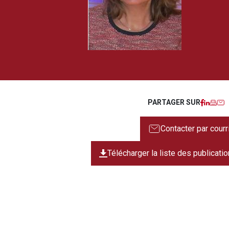
Faceb
Linke
Imp
C
PARTAGER SUR
Contacter par courr
Télécharger la liste des publicati