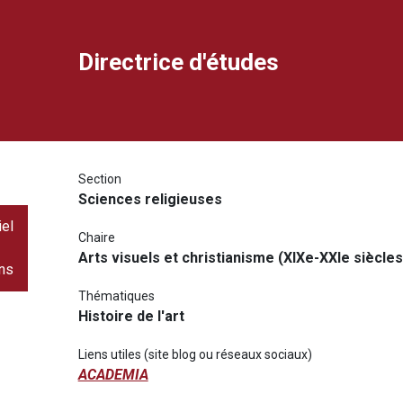
Directrice d'études
ook
dIn
rimer
ourriel
Section
Sciences religieuses
iel
Chaire
Arts visuels et christianisme (XIXe-XXIe siècles
ons
Thématiques
Histoire de l'art
Liens utiles (site blog ou réseaux sociaux)
ACADEMIA