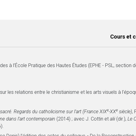
Cours et 
études à l’École Pratique des Hautes Études (EPHE - PSL, section
ur les relations entre le christianisme et les arts visuels à l’é
e
e
 sacré. Regards du catholicisme sur l’art (France XIX
-XX
siècle)
, 
me dans l’art contemporain
(2014) ; avec J. Cottin et
alii
(dir.),
Le C
).
ce Denis) l’édition des actes du colloque « De la Reconstructio