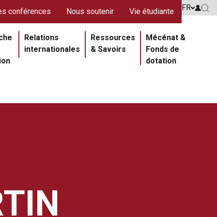
s rouges
FR
Go to 
s conférences
Nous soutenir
Vie étudiante
Go 
ipale
che
Relations
Ressources
Mécénat &
internationales
& Savoirs
Fonds de
ion
dotation
TIN
Section