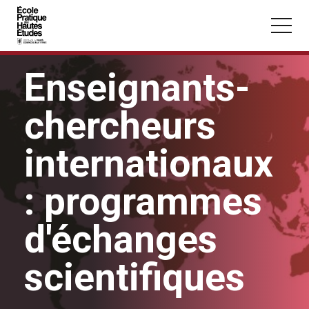
Panneau de gestion des cookies
Aller au contenu principal
Enseignants-
chercheurs
internationaux
Vous recherchez peut-être :
Conférence
Master
Section
: programmes
d'échanges
scientifiques