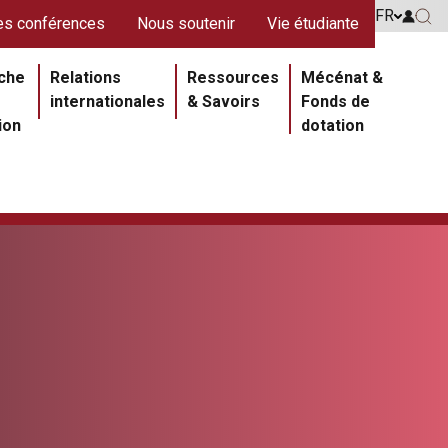
s rouges
FR
Go to 
s conférences
Nous soutenir
Vie étudiante
Go 
ipale
che
Relations
Ressources
Mécénat &
internationales
& Savoirs
Fonds de
ion
dotation
Section