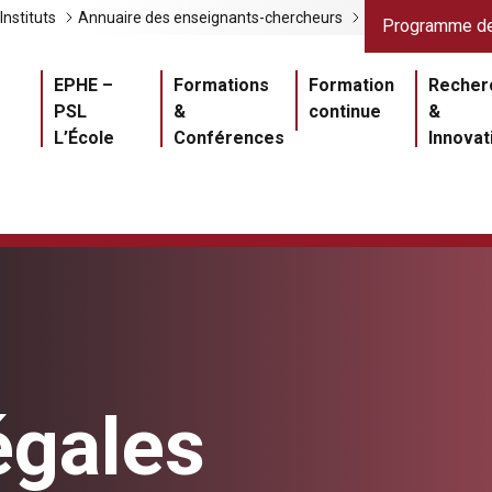
Liens gris
Lien
Instituts
Annuaire des enseignants-chercheurs
Programme de
Navigation princ
EPHE –
Formations
Formation
Recher
PSL
&
continue
&
L’École
Conférences
Innovat
égales
Master