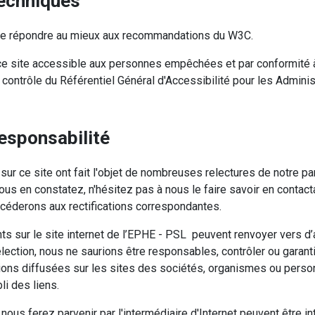
techniques
n de répondre au mieux aux recommandations du W3C.
ce site accessible aux personnes empêchées et par conformité à 
 contrôle du Référentiel Général d'Accessibilité pour les Adminis
responsabilité
ur ce site ont fait l'objet de nombreuses relectures de notre p
vous en constatez, n'hésitez pas à nous le faire savoir en contact
océderons aux rectifications correspondantes.
ts sur le site internet de l’EPHE - PSL peuvent renvoyer vers d’
lection, nous ne saurions être responsables, contrôler ou garantir 
tions diffusées sur les sites des sociétés, organismes ou pers
i des liens.
s ferez parvenir par l'intermédiaire d'Internet peuvent être in