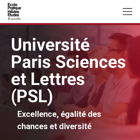
Panneau de gestion des cookies
Aller au contenu principal
Université
Paris Sciences
Vous recherchez peut-être :
et Lettres
Conférence
Master
Section
(PSL)
Excellence, égalité des
chances et diversité