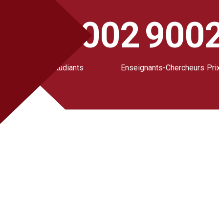
4
17 000
2 900
ment
Étudiants
Enseignants-Chercheurs
Pri
hai
5