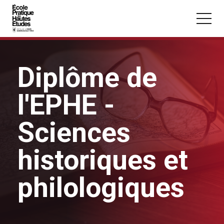
Panneau de gestion des cookies
Aller au contenu principal
Diplôme de
l'EPHE -
Vous recherchez peut-être :
Sciences
Conférence
Master
Section
historiques et
philologiques