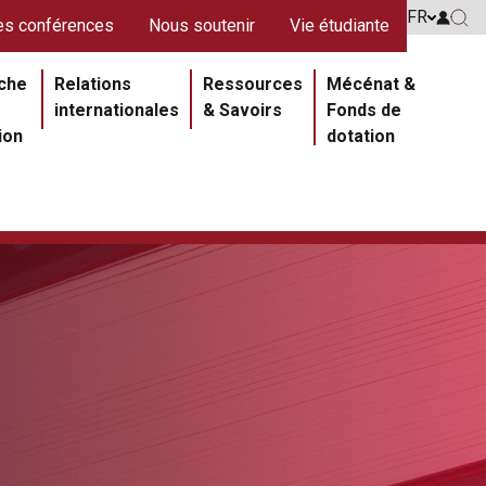
s rouges
FR
Go to 
s conférences
Nous soutenir
Vie étudiante
Go 
ipale
che
Relations
Ressources
Mécénat &
internationales
& Savoirs
Fonds de
ion
dotation
Section