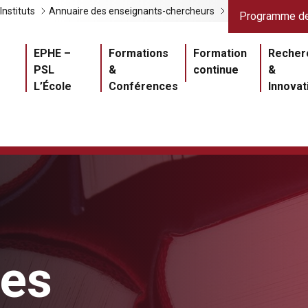
Liens gris
Lien
Instituts
Annuaire des enseignants-chercheurs
Programme de
Navigation princ
EPHE –
Formations
Formation
Recher
PSL
&
continue
&
L’École
Conférences
Innovat
ues
Master