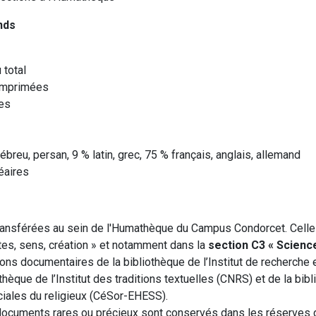
nds
 total
imprimées
ues
breu, persan, 9 % latin, grec, 75 % français, anglais, allemand
néaires
transférées au sein de l'Humathèque du Campus Condorcet. Celles
xtes, sens, création » et notamment dans la
section C3 « Science
tions documentaires de la bibliothèque de l’Institut de recherche 
thèque de l’Institut des traditions textuelles (CNRS) et de la bib
iales du religieux (CéSor-EHESS).
documents rares ou précieux sont conservés dans les réserves 