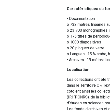
Caractéristiques du fo
• Documentation :
o 732 mètres linéaires au
o 23 700 monographies 
o 175 titres de périodiq
o 1000 diapositives
o 20 plaques de verre
o Langues : 15 % arabe, hé
• Archives : 19 mètres li
Localisation
Les collections ont été 
dans le Territoire C « Te
côtoient ainsi les collec
(IRHT-CNRS), de la biblio
d’études en sciences soc
Les fonds d’archives et 