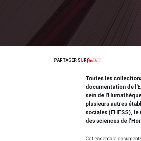
Facebook
LinkedIn
Imprimer
Courriel
PARTAGER SUR
Toutes les collection
documentation de l'E
sein de l'Humathèqu
plusieurs autres éta
sociales (EHESS), le 
des sciences de l’Ho
Cet ensemble documentair