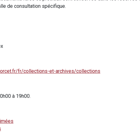
le de consultation spécifique.
ex
rcet.fr/fr/collections-et-archives/collections
10h00 à 19h00.
rimées
s