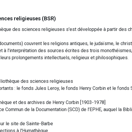
ences religieuses (BSR)
thèque des sciences religieuses s'est développée à partir des c
ocuments) couvrent les religions antiques, le judaïsme, le christi
on et à l'interprétation des sources écrites des trois monothéisme
leurs prolongements intellectuels, religieux et philosophiques.
ibliothèque des sciences religieuses
rtants : le fonds Jules Leroy, le fonds Henry Corbin et le fonds 
othèque et des archives de Henry Corbin [1903-1978]
vice Commun de la Documentation (SCD) de l’EPHE, auquel la Bib
r le site de Sainte-Barbe
llections à l'Humathèque