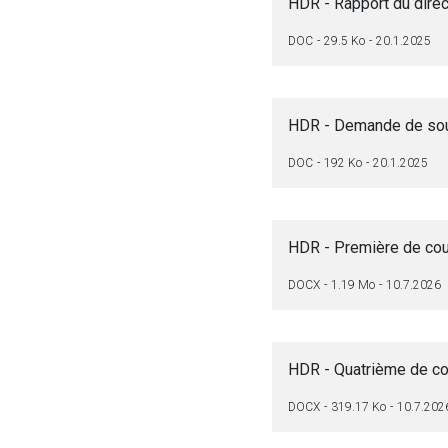
HDR - Rapport du direct
DOC
29.5 Ko
20.1.2025
HDR - Demande de so
DOC
192 Ko
20.1.2025
HDR - Première de cou
DOCX
1.19 Mo
10.7.2026
HDR - Quatrième de co
DOCX
319.17 Ko
10.7.202