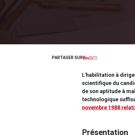
Facebook
LinkedIn
Imprimer
Courriel
PARTAGER SUR
L'habilitation à diri
scientifique du cand
de son aptitude à ma
technologique suffis
novembre 1988 relatif
Présentation