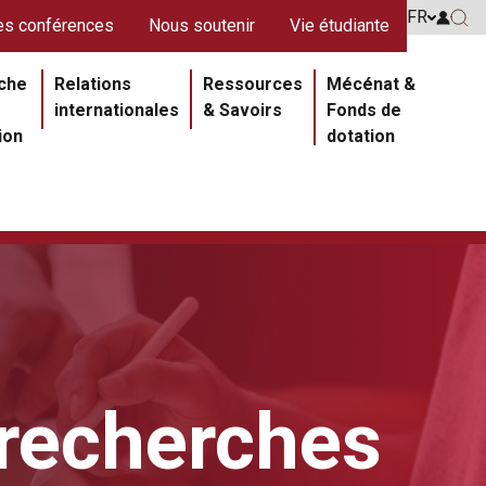
s rouges
FR
Go to 
s conférences
Nous soutenir
Vie étudiante
Go 
ipale
che
Relations
Ressources
Mécénat &
internationales
& Savoirs
Fonds de
ion
dotation
s recherches
Section