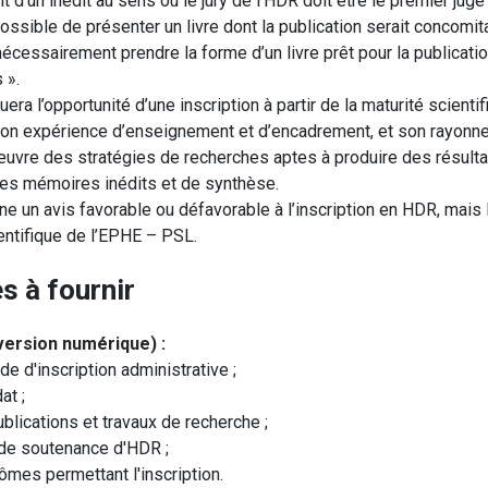
git d’un inédit au sens où le jury de l’HDR doit être le premier ju
 possible de présenter un livre dont la publication serait concomi
cessairement prendre la forme d’un livre prêt pour la publicatio
 ».
a l’opportunité d’une inscription à partir de la maturité scientif
 son expérience d’enseignement et d’encadrement, et son rayonnem
uvre des stratégies de recherches aptes à produire des résultats
e des mémoires inédits et de synthèse.
un avis favorable ou défavorable à l’inscription en HDR, mais l
ientifique de l’EPHE
–
PSL.
s à fournir
version numérique) :
e d'inscription administrative ;
at ;
ublications et travaux de recherche ;
de soutenance d'HDR ;
ômes permettant l'inscription.