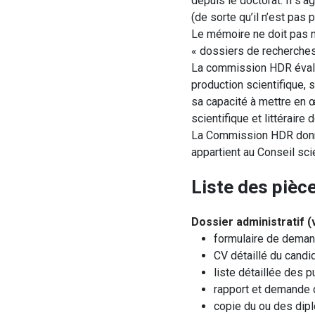
depuis le doctorat. Il s’a
(de sorte qu’il n’est pas
Le mémoire ne doit pas né
« dossiers de recherches
La commission HDR évaluer
production scientifique,
sa capacité à mettre en œ
scientifique et littérair
La Commission HDR donne 
appartient au Conseil sc
Liste des pièce
Dossier administratif (
formulaire de demand
CV détaillé du candid
liste détaillée des p
rapport et demande 
copie du ou des dipl