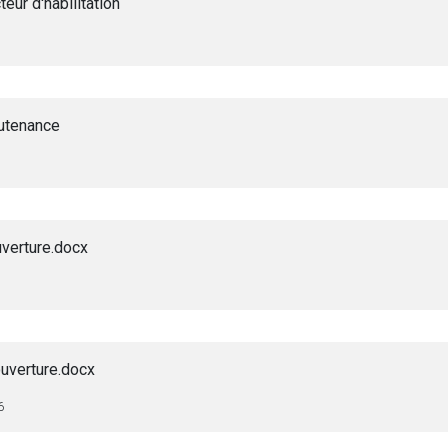
eur d'habilitation
utenance
verture.docx
uverture.docx
6