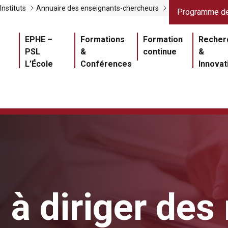
Liens gris
Lien
Instituts
Annuaire des enseignants-chercheurs
Programme de
Navigation princ
EPHE –
Formations
Formation
Recher
PSL
&
continue
&
L’École
Conférences
Innovat
n à diriger de
Master