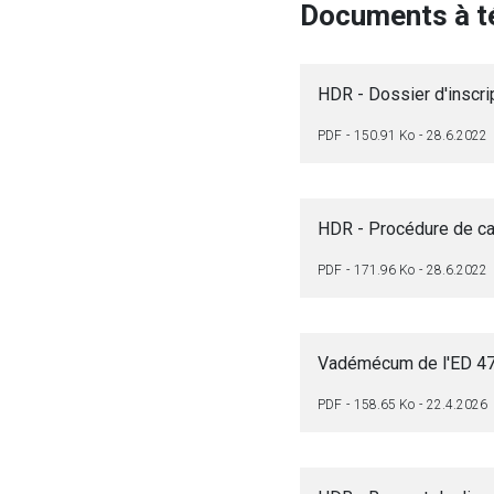
Documents à t
HDR - Dossier d'inscri
PDF
150.91 Ko
28.6.2022
HDR - Procédure de can
PDF
171.96 Ko
28.6.2022
Vadémécum de l'ED 472
PDF
158.65 Ko
22.4.2026