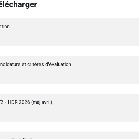
élécharger
ption
didature et critères d'évaluation
 - HDR 2026 (màj avril)