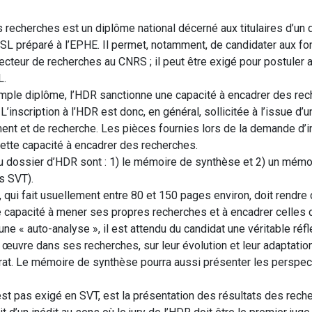
es recherches est un diplôme national décerné aux titulaires d’un do
PSL préparé à l’EPHE. Il permet, notamment, de candidater aux f
ecteur de recherches au CNRS ; il peut être exigé pour postuler a
L.
mple diplôme, l’HDR sanctionne une capacité à encadrer des re
. L’inscription à l’HDR est donc, en général, sollicitée à l’issue 
t et de recherche. Les pièces fournies lors de la demande d’in
 cette capacité à encadrer des recherches.
u dossier d’HDR sont : 1) le mémoire de synthèse et 2) un mémoi
s SVT).
qui fait usuellement entre 80 et 150 pages environ, doit rendre
e capacité à mener ses propres recherches et à encadrer celles 
ne « auto-analyse », il est attendu du candidat une véritable réfl
uvre dans ses recherches, sur leur évolution et leur adaptatio
rat. Le mémoire de synthèse pourra aussi présenter les perspe
’est pas exigé en SVT, est la présentation des résultats des re