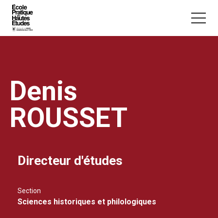
Panneau de gestion des cookies
Aller au contenu principal
Denis
ROUSSET
Vous recherchez peut-être :
Conférence
Master
Section
Directeur d'études
Section
Sciences historiques et philologiques