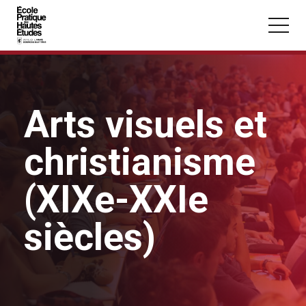
Panneau de gestion des cookies
Aller au contenu principal
Arts visuels et
christianisme
Vous recherchez peut-être :
Conférence
Master
Section
(XIXe-XXIe
siècles)