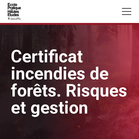
Panneau de gestion des cookies
Aller au contenu principal
Certificat
incendies de
Vous recherchez peut-être :
Conférence
Master
Section
forêts. Risques
et gestion