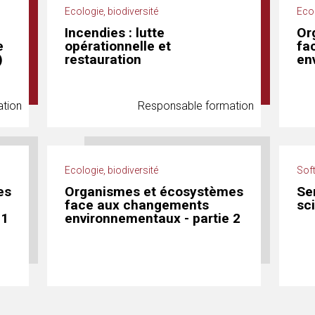
Ecologie, biodiversité
Ecol
Incendies : lutte
Or
e
opérationnelle et
fa
)
restauration
en
tion
Responsable formation
Ecologie, biodiversité
Soft
es
Organismes et écosystèmes
Sen
face aux changements
sc
 1
environnementaux - partie 2