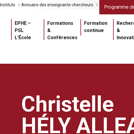
Liens gris
Lien
Instituts
Annuaire des enseignants-chercheurs
Programme de
Navigation princ
EPHE –
Formations
Formation
Recher
PSL
&
continue
&
L’École
Conférences
Innovat
Christelle
HÉLY ALL
Master