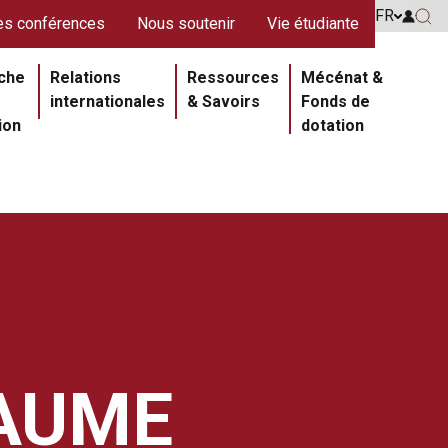
s rouges
FR
Go to 
s conférences
Nous soutenir
Vie étudiante
Go 
ipale
che
Relations
Ressources
Mécénat &
internationales
& Savoirs
Fonds de
ion
dotation
EAUME
Section