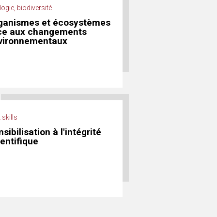
ogie, biodiversité
ganismes et écosystèmes
ce aux changements
vironnementaux
 skills
sibilisation à l'intégrité
ientifique