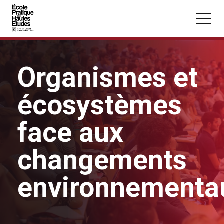
Panneau de gestion des cookies
Aller au contenu principal
Organismes et
écosystèmes
Vous recherchez peut-être :
face aux
Conférence
Master
Section
changements
environnementa