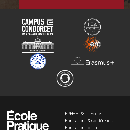
Navigation principa
EPHE – PSL L’École
Formations & Conférences
Formation continue