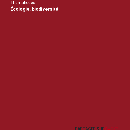
Thématiques
Écologie, biodiversité
Facebook
LinkedIn
Imprim
Courr
PARTAGER SUR