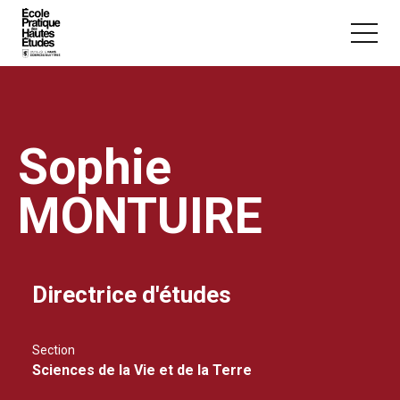
Panneau de gestion des cookies
Aller au contenu principal
Sophie
MONTUIRE
Vous recherchez peut-être :
Conférence
Master
Section
Directrice d'études
Section
Sciences de la Vie et de la Terre