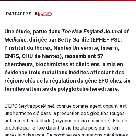
Facebook
LinkedIn
Imprimer
Courriel
PARTAGER SUR
Une étude, parue dans
The New England Journal of
Medicine
, dirigée par Betty Gardie (EPHE - PSL,
l’institut du thorax, Nantes Université, Inserm,
CNRS, CHU de Nantes), rassemblant 57
chercheurs, biochimistes et cliniciens, a mis en
évidence trois mutations inédites affectant des
régions clés de la régulation du gène EPO chez six
familles atteintes de polyglobulie héréditaire.
L’EPO (érythropoïétine), connue comme agent dopant, est
une hormone clé dans la production des globules rouges,
notamment en altitude (oxygène moins concentré). Elle est
produite par le foie durant la vie fœtale puis par le rein
après la naissance. De nombreuses mutations génétiques