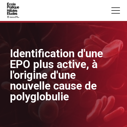
Panneau de gestion des cookies
Aller au contenu principal
Identification d'une
EPO plus active, à
Vous recherchez peut-être :
l'origine d'une
Conférence
Master
Section
nouvelle cause de
polyglobulie