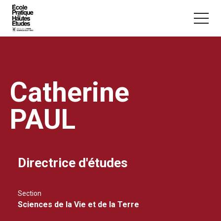
Panneau de gestion des cookies
Aller au contenu principal
Catherine
PAUL
Vous recherchez peut-être :
Conférence
Master
Section
Directrice d'études
Section
Sciences de la Vie et de la Terre