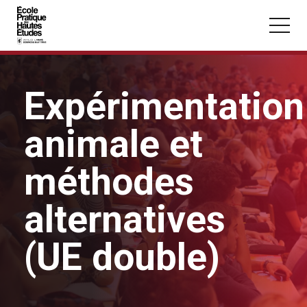
Panneau de gestion des cookies
Aller au contenu principal
Expérimentation
animale et
Vous recherchez peut-être :
méthodes
Conférence
Master
Section
alternatives
(UE double)