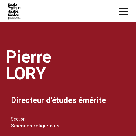
Panneau de gestion des cookies
Aller au contenu principal
Pierre
LORY
Vous recherchez peut-être :
Conférence
Master
Section
Directeur d'études émérite
Section
Sciences religieuses