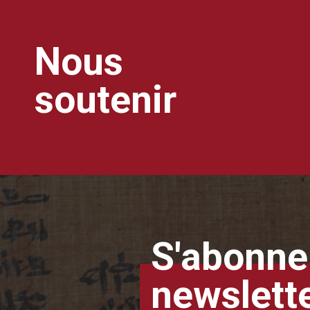
Nous
soutenir
S'abonner
newslett