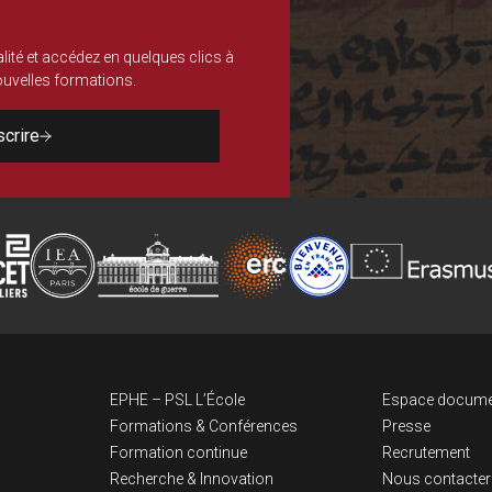
lité et accédez en quelques clics à
nouvelles formations.
scrire
Navigation pri
Lien
EPHE – PSL L’École
Espace docume
Formations & Conférences
Presse
Formation continue
Recrutement
Recherche & Innovation
Nous contacter