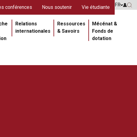
s rouges
FR
Go to 
s conférences
Nous soutenir
Vie étudiante
Go 
ipale
che
Relations
Ressources
Mécénat &
internationales
& Savoirs
Fonds de
ion
dotation
Section