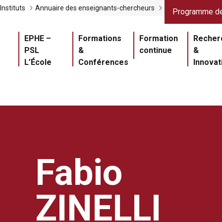
Liens gris
Lien
Instituts
Annuaire des enseignants-chercheurs
Programme de
Navigation princ
EPHE –
Formations
Formation
Recher
PSL
&
continue
&
L’École
Conférences
Innovat
Fabio
ZINELLI
Master