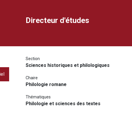
Directeur d'études
ook
dIn
rimer
ourriel
Section
Sciences historiques et philologiques
iel
Chaire
Philologie romane
Thématiques
Philologie et sciences des textes