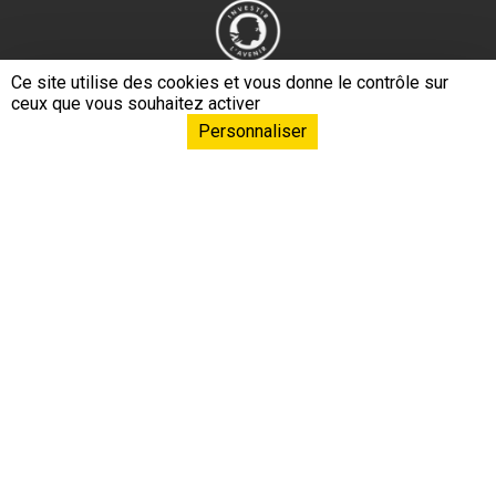
Ce site utilise des cookies et vous donne le contrôle sur
ceux que vous souhaitez activer
Personnaliser
Navigation principa
EPHE – PSL L’École
Formations & Conférences
Formation continue
Recherche & Innovation
Relations internationales
Ressources & Savoirs
Mécénat & Fonds de dotation
Liens footer
Espace documentation
Presse
Recrutement
Nous contacter
Intégrité scientifique