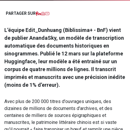
Facebook
LinkedIn
Imprimer
Courriel
PARTAGER SUR
L’équipe Edit_Dunhuang (Biblissima+ - BnF) vient
de publier AnandaSky, un modèle de transcription
automatique des documents historiques en
sinogrammes. Publié le 12 mars sur la plateforme
Huggingface, leur modèle a été entrainé sur un
corpus de quatre millions de lignes. Il transcrit
imprimés et manuscrits avec une précision inédite
(moins de 1% d’erreur).
Avec plus de 200 000 titres d'ouvrages uniques, des
dizaines de millions de documents d'archives, et des
centaines de milliers de sources épigraphiques et
manuscrites, le patrimoine littéraire chinois est si vaste
qu'il pourrait « faire transpirer un bœuf et remplir une pièce