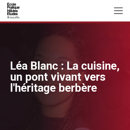
Panneau de gestion des cookies
Aller au contenu principal
Léa Blanc : La cuisine,
Vous recherchez peut-être :
un pont vivant vers
Conférence
Master
Section
l'héritage berbère