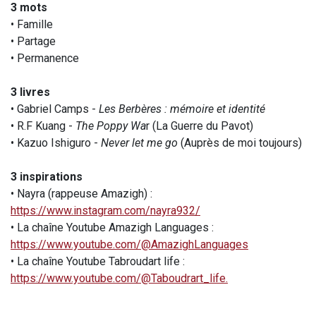
3 mots
• Famille
• Partage
• Permanence
3 livres
• Gabriel Camps -
Les Berbères : mémoire et identité
• R.F Kuang -
The Poppy Wa
r (La Guerre du Pavot)
• Kazuo Ishiguro -
Never let me go
(Auprès de moi toujours)
3 inspirations
• Nayra (rappeuse Amazigh) :
https://www.instagram.com/nayra932/
• La chaîne Youtube Amazigh Languages :
https://www.youtube.com/@AmazighLanguages
• La chaîne Youtube Tabroudart life :
https://www.youtube.com/@Taboudrart_life.