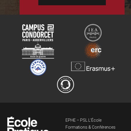
Navigation principa
EPHE – PSL L’École
Formations & Conférences