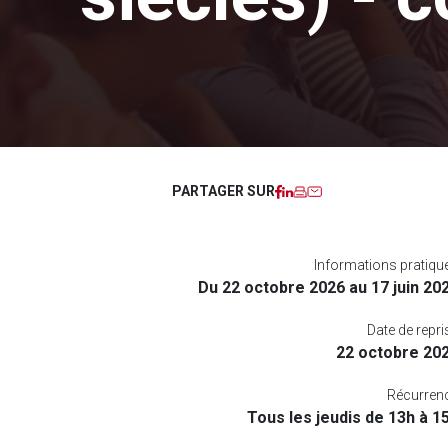
Facebook
LinkedIn
Imprimer
Courriel
PARTAGER SUR
Informations pratiqu
Du 22 octobre 2026 au 17 juin 20
Date de repri
22 octobre 20
Récurren
Tous les jeudis de 13h à 1