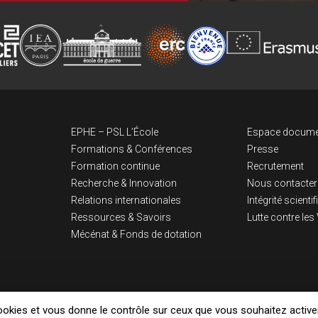
Navigation pri
Lien
EPHE – PSL L’École
Espace docume
Formations & Conférences
Presse
Formation continue
Recrutement
Recherche & Innovation
Nous contacter
Relations internationales
Intégrité scienti
Ressources & Savoirs
Lutte contre le
Mécénat & Fonds de dotation
cookies et vous donne le contrôle sur ceux que vous souhaitez active
Mentions légales
Politique de confidentialité