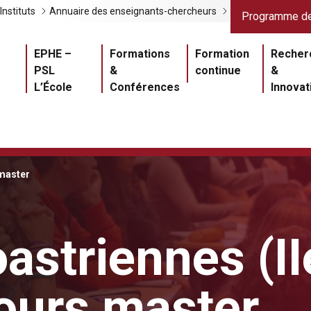
Liens gris
Lien
Instituts
Annuaire des enseignants-chercheurs
Programme de
Navigation princ
EPHE –
Formations
Formation
Recher
PSL
&
continue
&
L’École
Conférences
Innovat
 master
astriennes (I
cours master
Master