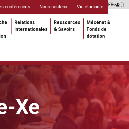
s rouges
FR
Go to 
s conférences
Nous soutenir
Vie étudiante
Go 
ipale
che
Relations
Ressources
Mécénat &
internationales
& Savoirs
Fonds de
ion
dotation
Ie-Xe
Section