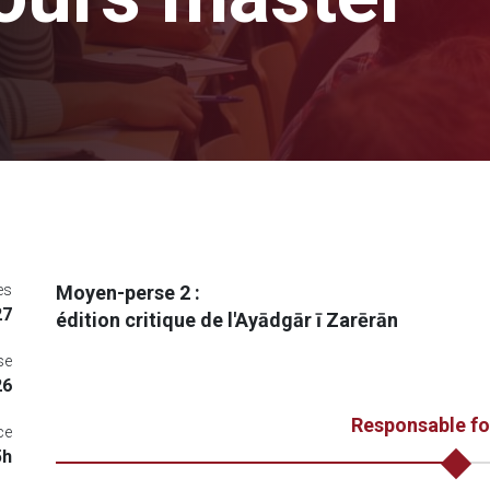
es
Moyen-perse 2 :
27
édition critique de l'Ayādgār ī Zarērān
se
26
Responsable f
ce
5h