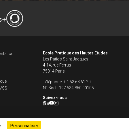
ncipale dans le fo
s footer
École Pratique des Hautes Études
ntation
Les Patios Saint Jacques
4-14, rue Ferrus
75014 Paris
fique
Téléphone :
01 53 63 61 20
N° Siret :
197 534 860 00105
s VSS
Suivez-nous
Personnaliser
r