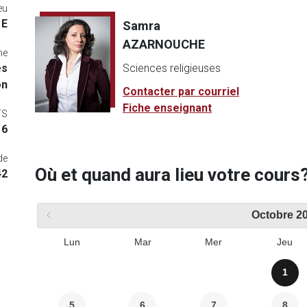
eu
 E
Samra
AZARNOUCHE
me
és
Sciences religieuses
on
Contacter par courriel
Fiche enseignant
TS
6
de
Où et quand aura lieu votre cours
42
Octobre
2
Lun
Mar
Mer
Jeu
1
5
6
7
8