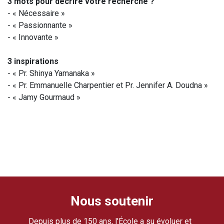
3 mots pour décrire votre recherche ?
- « Nécessaire »
- « Passionnante »
- « Innovante »
3 inspirations
- « Pr. Shinya Yamanaka »
- « Pr. Emmanuelle Charpentier et Pr. Jennifer A. Doudna »
- « Jamy Gourmaud »
Nous soutenir
Depuis plus de 150 ans, l'École a su évoluer et