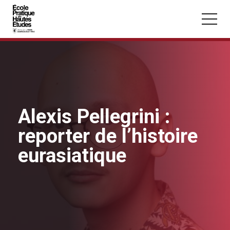
Panneau de gestion des cookies
Aller au contenu principal
Alexis Pellegrini :
Vous recherchez peut-être :
reporter de l’histoire
Conférence
Master
Section
eurasiatique