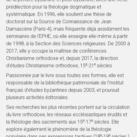
prédilection pour la théologie dogmatique et
systématique. En 1996, elle soutient une thèse de
doctorat sur la Source de Connaissance de Jean
Damascène (Paris-4), mais fréquente déjà assidûment les
séminaires de l’EPHE, où elle enseigne elle-même à partir
de 1998, à la Section des Sciences religieuses. De 2000 à
2017, elle y occupe la maîtrise de conférences
Christianisme orthodoxe et, depuis 2017, la direction
e
e
d’études Christianisme orthodoxe, 15
-21
siècles.
Passionnée par le livre sous toutes ses formes, elle est
responsable de la bibliothèque patrimoniale de l’Institut
français d’études byzantines depuis 2003, et poursuit
plusieurs activités éditoriales.
Ses recherches les plus récentes portent sur la circulation
du livre orthodoxe, les réseaux ecclésiastiques érudits et
e
e
la théologie des sacrements aux 15
-17
siècles. Elle
explore également le phénomène de la théologie
e
e
populaire dans ses expressions tardives (18
-19
siècles.).