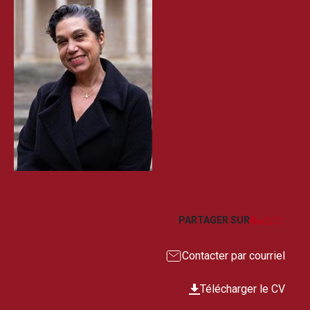
Facebook
LinkedIn
Imprim
Courr
PARTAGER SUR
Contacter par courriel
Télécharger le CV