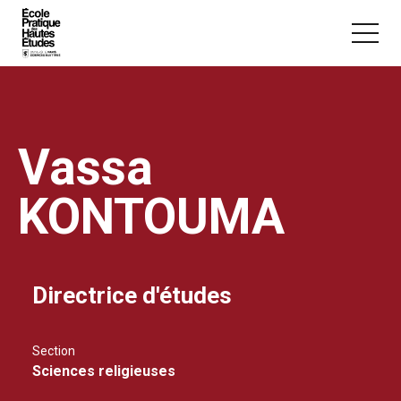
Panneau de gestion des cookies
Aller au contenu principal
Vassa
KONTOUMA
Vous recherchez peut-être :
Conférence
Master
Section
Directrice d'études
Section
Sciences religieuses