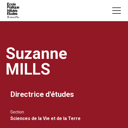
Panneau de gestion des cookies
Aller au contenu principal
Suzanne
MILLS
Vous recherchez peut-être :
Conférence
Master
Section
Directrice d'études
Section
Sciences de la Vie et de la Terre