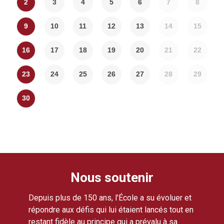
2
3
4
5
6
7
8
9
10
11
12
13
14
15
16
17
18
19
20
21
22
23
24
25
26
27
28
29
30
Nous soutenir
Depuis plus de 150 ans, l'École a su évoluer et
répondre aux défis qui lui étaient lancés tout en
restant fidèle au principe qui a prévalu à sa