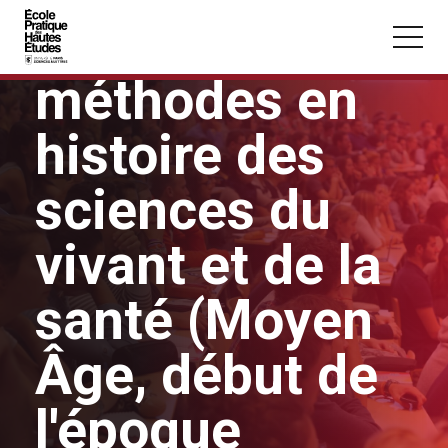
Panneau de gestion des cookies
Sources et
méthodes en
Aller au contenu principal
histoire des
sciences du
Vous recherchez peut-être :
vivant et de la
Conférence
Master
Section
santé (Moyen
Âge, début de
l'époque