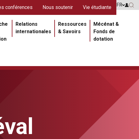
s rouges
FR
Go to 
s conférences
Nous soutenir
Vie étudiante
Go 
ipale
che
Relations
Ressources
Mécénat &
internationales
& Savoirs
Fonds de
ion
dotation
éval
Section