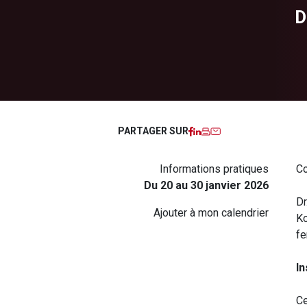
D
Facebook
LinkedIn
Imprimer
Courriel
PARTAGER SUR
Informations pratiques
Co
Du 20 au 30 janvier 2026
Dr
Ajouter à mon calendrier
Ko
fe
In
Ce