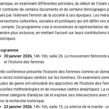
lamique, en examinant différentes périodes, du début de l'islam
r contraste de certains documents et de certains témoignages per
ués par l’élément féminin de la société à ces époques. Les hié
tersections culturelles, sociales et politiques qui ont défini ce
 compte. Ce programme vise à reconstruire la représentation de
nière plus inclusive, en mettant l'accent sur leurs contributions
storiques.
rogramme
20 janvier 2026
, 14h-16h, salle 26.
Le mouvement féministe et
et l'histoire des femmes
tte conférence présente l'histoire des femmes comme un doma
x récits historiques centrés sur les hommes. On examinera comm
udes de genre ont remodelé les approches de l'histoire des f
uvelles méthodologies et de nouveaux cadres analytiques. La c
mme catégorie d'analyse clé et explore ses intersections avec la c
ns la recherche historique.
23 janvier 2026
, 14h-16h, salle 15.
Le silence de la mariée : u