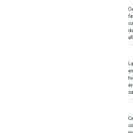
Ce
fa
co
du
af
La
en
hi
av
sa
Ce
is
ma