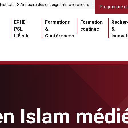
Liens gris
Lien
Instituts
Annuaire des enseignants-chercheurs
Programme de
Navigation princ
EPHE –
Formations
Formation
Recher
PSL
&
continue
&
L’École
Conférences
Innovat
n Islam médi
Master