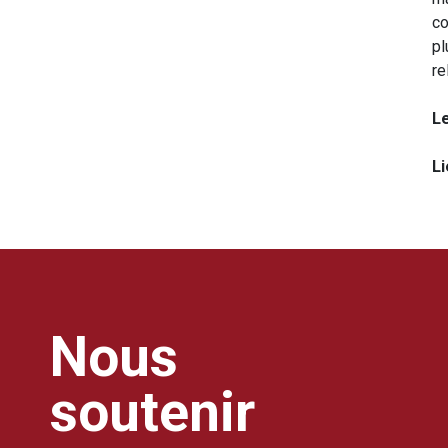
co
pl
re
L
Li
Nous
soutenir