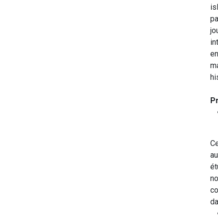
is
pa
jo
in
en
ma
hi
P
Ce
au
ét
no
co
da