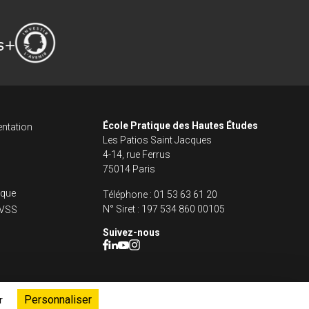
ncipale dans le fo
s footer
École Pratique des Hautes Études
ntation
Les Patios Saint Jacques
4-14, rue Ferrus
75014 Paris
fique
Téléphone :
01 53 63 61 20
N° Siret :
197 534 860 00105
s VSS
Suivez-nous
Personnaliser
r