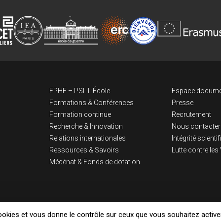
Navigation pri
Lien
EPHE – PSL L’École
Espace docume
Formations & Conférences
Presse
Formation continue
Recrutement
Recherche & Innovation
Nous contacter
Relations internationales
Intégrité scienti
Ressources & Savoirs
Lutte contre le
Mécénat & Fonds de dotation
cookies et vous donne le contrôle sur ceux que vous souhaitez active
Mentions légales
Politique de confidentialité