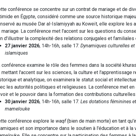
tte conférence se concentre sur un contrat de mariage et de divo
timide en Égypte, considéré comme une source historique majeur
nservé au musée Dar al-Islamiyyah au Koweït, elle explore les a
 mariage. La conférence met l'accent sur les questions du consent
in d'illustrer la complexité des relations conjugales et familiale
27 janvier 2026
, 14h-16h, salle 17.
Dynamiques culturelles et
islamiques
 conférence examine le rôle des femmes dans la société khuras
 mettant l'accent sur les sciences, la culture et l'apprentissage r
storique et analytique, on examinera le statut social et intellect
ec les autorités politiques et religieuses. La conférence met en é
voir et le pouvoir dans la formation des contributions culturell
30 janvier 2026
, 14h-16h, salle 17.
Les dotations féminines et 
mamelouke
tte conférence explore le
waqf
(bien de main morte) en tant qu'i
lamiques et son importance dans le soutien à l'éducation et à la 
melouke. Elle se concentre sur la participation des femmes à la