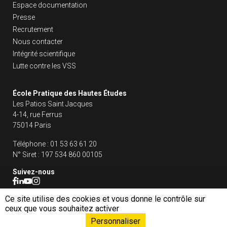
Liens footer
Espace documentation
Presse
Recrutement
Nous contacter
Intégrité scientifique
Lutte contre les VSS
École Pratique des Hautes Études
Les Patios Saint Jacques
4-14, rue Ferrus
75014 Paris
Téléphone :
01 53 63 61 20
N° Siret :
197 534 860 00105
Suivez-nous
Ce site utilise des cookies et vous donne le contrôle sur
ceux que vous souhaitez activer
Pied de page
Personnaliser
Mentions légales
Politique de confidentialité