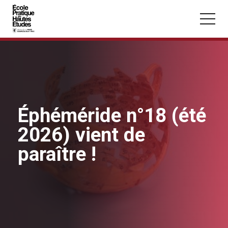
Panneau de gestion des cookies
Aller au contenu principal
Éphéméride n°18 (été
Vous recherchez peut-être :
2026) vient de
Conférence
Master
Section
paraître !