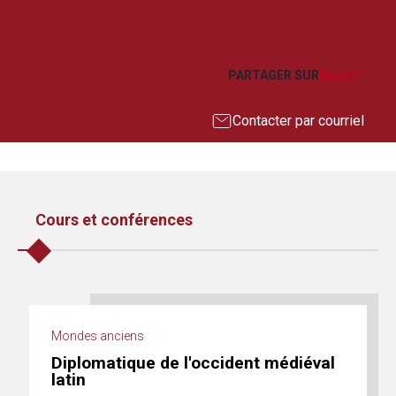
Facebook
LinkedIn
Imprim
Courr
PARTAGER SUR
Contacter par courriel
Cours et conférences
Mondes anciens
Diplomatique de l'occident médiéval
latin