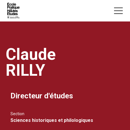
Panneau de gestion des cookies
Aller au contenu principal
Claude
RILLY
Vous recherchez peut-être :
Conférence
Master
Section
Directeur d'études
Section
Sciences historiques et philologiques