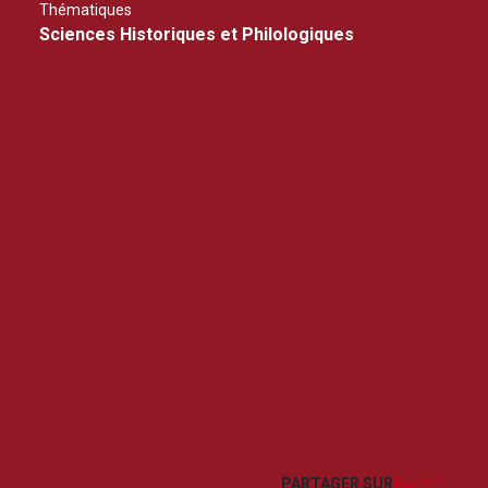
Thématiques
Sciences Historiques et Philologiques
Facebook
LinkedIn
Imprim
Courr
PARTAGER SUR