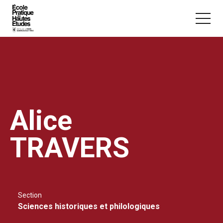
Panneau de gestion des cookies
Aller au contenu principal
Alice
Vous recherchez peut-être :
Conférence
Master
Section
TRAVERS
Section
Sciences historiques et philologiques