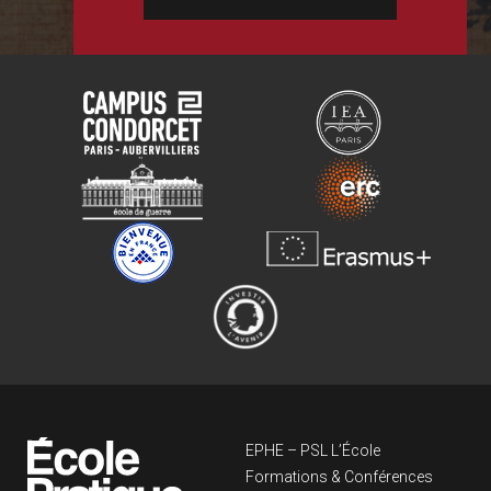
Navigation principa
EPHE – PSL L’École
Formations & Conférences