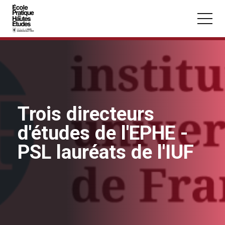
Panneau de gestion des cookies
Aller au contenu principal
Trois directeurs
Vous recherchez peut-être :
d'études de l'EPHE -
Conférence
Master
Section
PSL lauréats de l'IUF