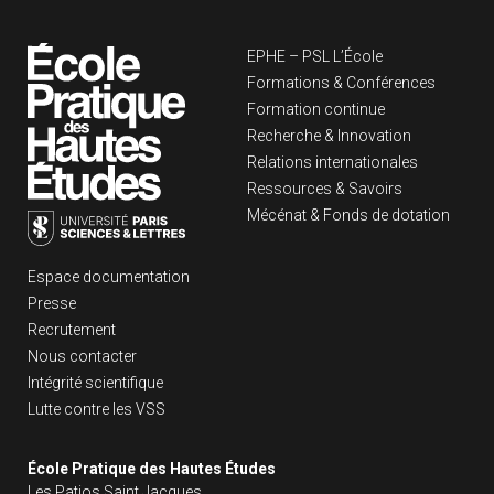
Navigation principa
EPHE – PSL L’École
Formations & Conférences
Formation continue
Recherche & Innovation
Relations internationales
Ressources & Savoirs
Mécénat & Fonds de dotation
Liens footer
Espace documentation
Presse
Recrutement
Nous contacter
Intégrité scientifique
Lutte contre les VSS
École Pratique des Hautes Études
Les Patios Saint Jacques