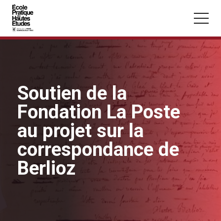
Panneau de gestion des cookies
Aller au contenu principal
Soutien de la
Fondation La Poste
Vous recherchez peut-être :
au projet sur la
Conférence
Master
Section
correspondance de
Berlioz