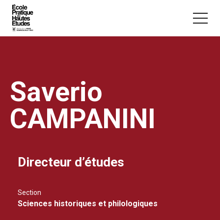
Panneau de gestion des cookies
Aller au contenu principal
Saverio
CAMPANINI
Vous recherchez peut-être :
Conférence
Master
Section
Directeur d’études
Section
Sciences historiques et philologiques