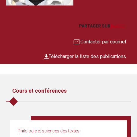
Facebook
LinkedIn
Imprim
Courr
PARTAGER SUR
Contacter par courriel
Télécharger la liste des publications
Cours et conférences
Philologie et sciences des textes