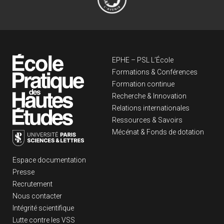
Navigation principa
EPHE – PSL L’École
Formations & Conférences
Formation continue
Recherche & Innovation
Relations internationales
Ressources & Savoirs
Mécénat & Fonds de dotation
Liens footer
Espace documentation
Presse
Recrutement
Nous contacter
Intégrité scientifique
Lutte contre les VSS