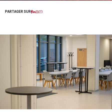
Facebook
LinkedIn
Imprimer
Courriel
PARTAGER SUR