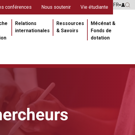
s rouges
FR
Go to 
s conférences
Nous soutenir
Vie étudiante
Go 
ipale
che
Relations
Ressources
Mécénat &
internationales
& Savoirs
Fonds de
ion
dotation
hercheurs
Section