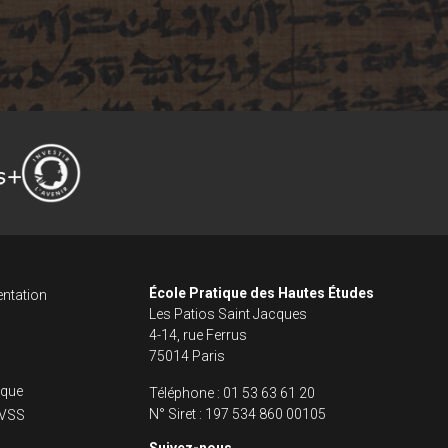
ncipale dans le fo
s footer
École Pratique des Hautes Études
ntation
Les Patios Saint Jacques
4-14, rue Ferrus
75014 Paris
fique
Téléphone :
01 53 63 61 20
N° Siret :
197 534 860 00105
s VSS