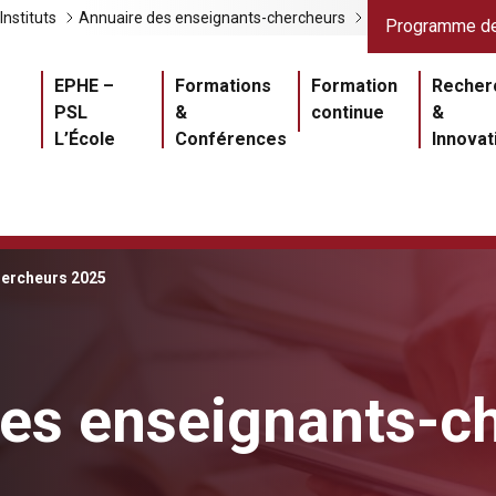
Liens gris
Lien
Instituts
Annuaire des enseignants-chercheurs
Programme de
Navigation princ
EPHE –
Formations
Formation
Recher
PSL
&
continue
&
L’École
Conférences
Innovat
ercheurs 2025
es enseignants-c
Master