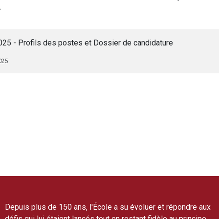
»
25 - Profils des postes et Dossier de candidature
025
Depuis plus de 150 ans, l'École a su évoluer et répondre aux
défis qui lui étaient lancés tout en restant fidèle au principe