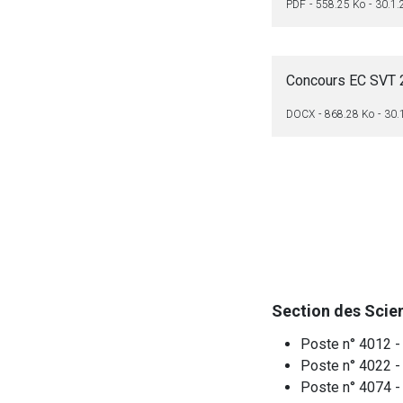
PDF
558.25 Ko
30.1.
Concours EC SVT 2
DOCX
868.28 Ko
30.
Section des Scien
Poste n° 4012 - 
Poste n° 4022 - 
Poste n° 4074 -