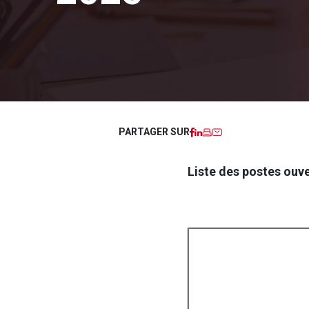
Facebook
LinkedIn
Imprimer
Courriel
PARTAGER SUR
Liste des postes ouv