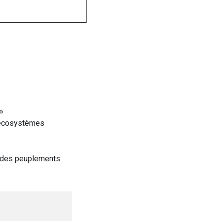
»
s écosystèmes
e des peuplements