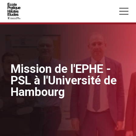
Panneau de gestion des cookies
Aller au contenu principal
Mission de l'EPHE -
Vous recherchez peut-être :
PSL à l'Université de
Conférence
Master
Section
Hambourg