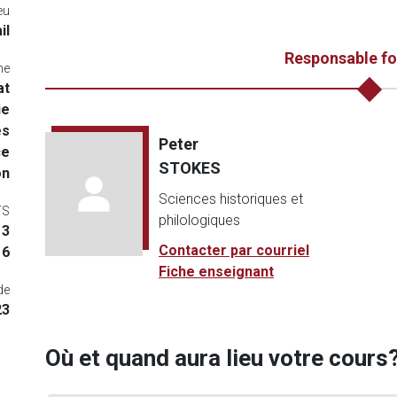
eu
il
Responsable f
me
at
ie
es
Peter
ce
STOKES
on
Sciences historiques et
TS
philologiques
3
Contacter par courriel
6
Fiche enseignant
de
23
Où et quand aura lieu votre cours