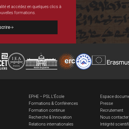
lité et accédez en quelques clics à
nouvelles formations.
scrire
Navigation pri
Lien
EPHE – PSL L’École
Espace docume
Formations & Conférences
Presse
Formation continue
Recrutement
Recherche & Innovation
Nous contacter
Relations internationales
Intégrité scienti