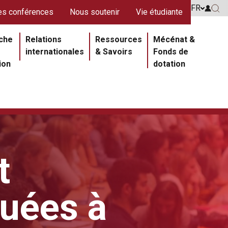
s rouges
FR
Go to 
s conférences
Nous soutenir
Vie étudiante
Go 
ipale
che
Relations
Ressources
Mécénat &
internationales
& Savoirs
Fonds de
ion
dotation
t
quées à
Section