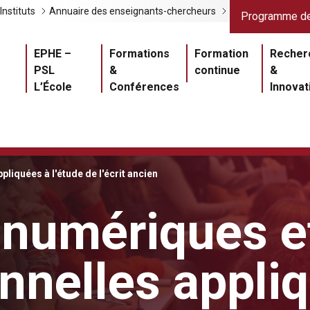
Liens gris
Lien
Instituts
Annuaire des enseignants-chercheurs
Programme de
Navigation princ
EPHE –
Formations
Formation
Recher
PSL
&
continue
&
L’École
Conférences
Innovat
iquées à l'étude de l'écrit ancien
numériques e
nnelles appli
Master