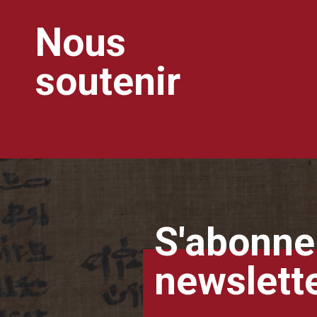
Nous
soutenir
S'abonner
newslett