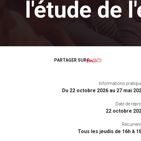
l'étude de l
Facebook
LinkedIn
Imprimer
Courriel
PARTAGER SUR
Informations pratiqu
Du 22 octobre 2026 au 27 mai 20
Date de repri
22 octobre 20
Récurren
Tous les jeudis de 16h à 1