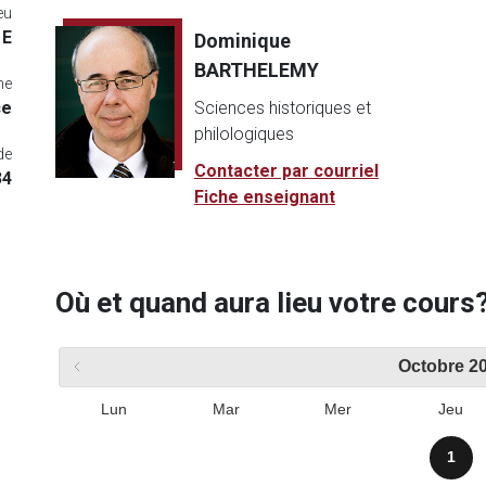
eu
 E
Dominique
BARTHELEMY
me
ce
Sciences historiques et
philologiques
de
Contacter par courriel
34
Fiche enseignant
Où et quand aura lieu votre cours
Octobre
2
Lun
Mar
Mer
Jeu
1