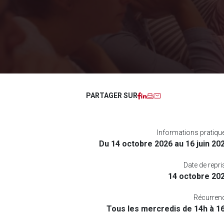
Facebook
LinkedIn
Imprimer
Courriel
PARTAGER SUR
Informations pratiqu
Du 14 octobre 2026 au 16 juin 20
Date de repri
14 octobre 20
Récurren
Tous les mercredis de 14h à 1