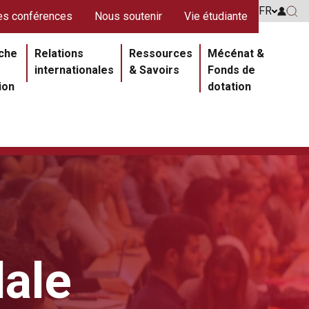
s rouges
FR
Go to 
s conférences
Nous soutenir
Vie étudiante
Go 
ipale
che
Relations
Ressources
Mécénat &
internationales
& Savoirs
Fonds de
ion
dotation
dale
Section