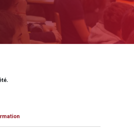
été.
ormation