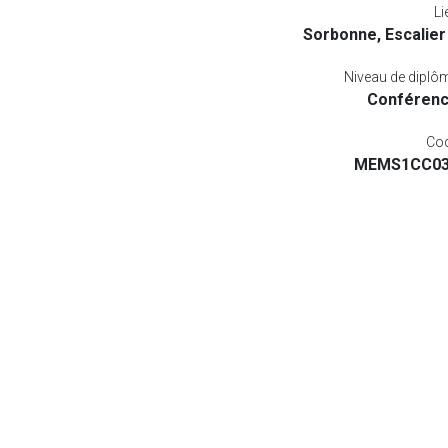
Li
Sorbonne, Escalier
Niveau de diplô
Conféren
Co
MEMS1CC0