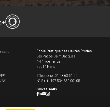
ncipale dans le fo
s footer
École Pratique des Hautes Études
ntation
Les Patios Saint Jacques
4-14, rue Ferrus
75014 Paris
fique
Téléphone :
01 53 63 61 20
N° Siret :
197 534 860 00105
s VSS
Suivez-nous