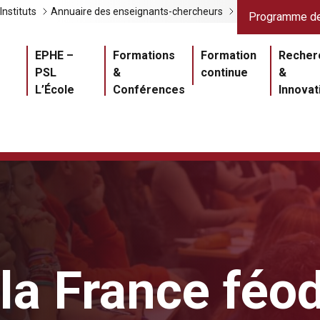
Liens gris
Lien
Instituts
Annuaire des enseignants-chercheurs
Programme de
Navigation princ
EPHE –
Formations
Formation
Recher
PSL
&
continue
&
L’École
Conférences
Innovat
 la France féo
Master