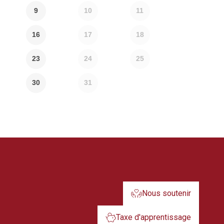
9
10
11
16
17
18
23
24
25
30
31
Nous soutenir
Taxe d'apprentissage