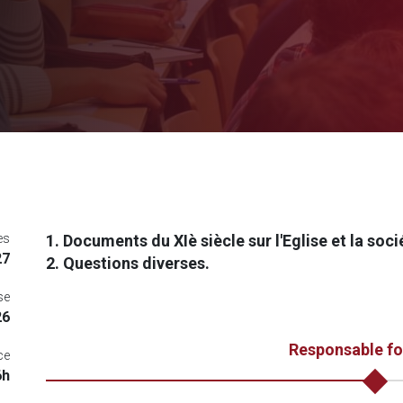
es
1. Documents du XIè siècle sur l'Eglise et la soci
27
2. Questions diverses.
se
26
Responsable f
ce
6h