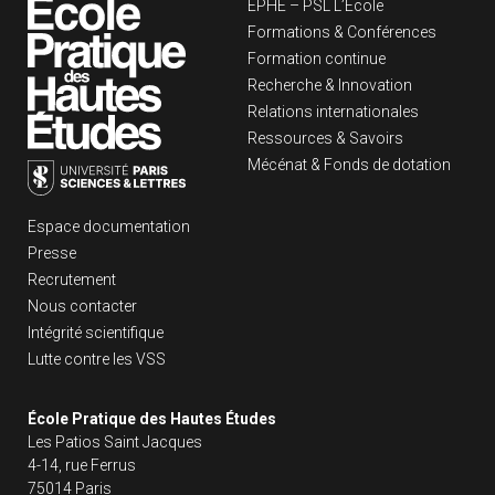
Navigation principa
EPHE – PSL L’École
Formations & Conférences
Formation continue
Recherche & Innovation
Relations internationales
Ressources & Savoirs
Mécénat & Fonds de dotation
Liens footer
Espace documentation
Presse
Recrutement
Nous contacter
Intégrité scientifique
Lutte contre les VSS
École Pratique des Hautes Études
Les Patios Saint Jacques
4-14, rue Ferrus
75014 Paris