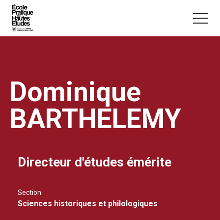
Panneau de gestion des cookies
Aller au contenu principal
Dominique
BARTHELEMY
Vous recherchez peut-être :
Conférence
Master
Section
Directeur d'études émérite
Section
Sciences historiques et philologiques