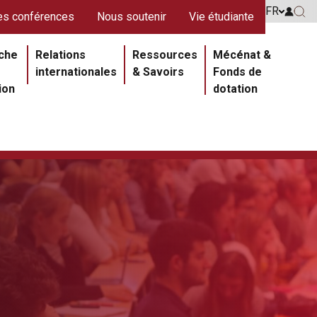
s rouges
FR
Go to 
s conférences
Nous soutenir
Vie étudiante
Go 
ipale
che
Relations
Ressources
Mécénat &
internationales
& Savoirs
Fonds de
ion
dotation
Section