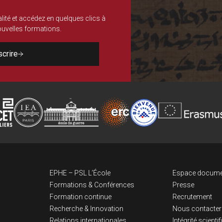
lité et accédez en quelques clics à
nouvelles formations.
scrire
Navigation pri
Lien
EPHE – PSL L’École
Espace docume
Formations & Conférences
Presse
Formation continue
Recrutement
Recherche & Innovation
Nous contacter
Relations internationales
Intégrité scienti