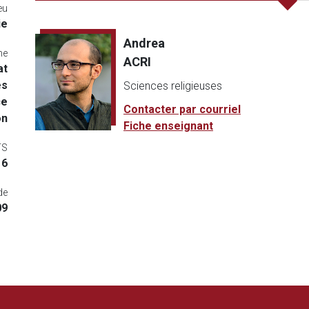
eu
ie
Andrea
me
ACRI
at
es
Sciences religieuses
ce
Contacter par courriel
on
Fiche enseignant
TS
6
de
09