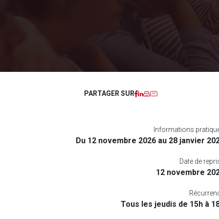
Facebook
LinkedIn
Imprimer
Courriel
PARTAGER SUR
Informations pratiqu
Du 12 novembre 2026 au 28 janvier 20
Date de repri
12 novembre 20
Récurren
Tous les jeudis de 15h à 1