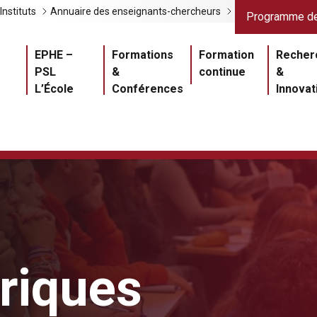
Liens gris
Lien
Instituts
Annuaire des enseignants-chercheurs
Programme de
Navigation princ
EPHE –
Formations
Formation
Recher
PSL
&
continue
&
L’École
Conférences
Innovat
triques
Master