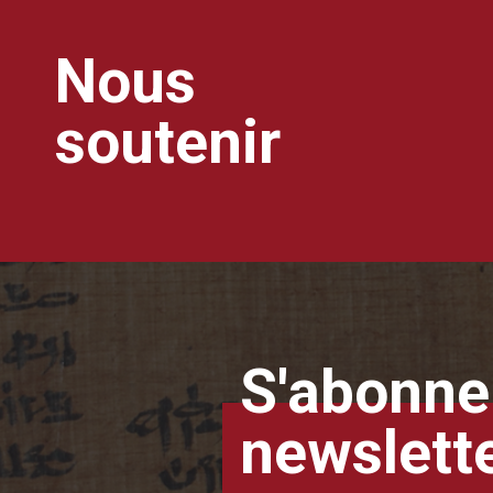
Nous
soutenir
S'abonner
newslett