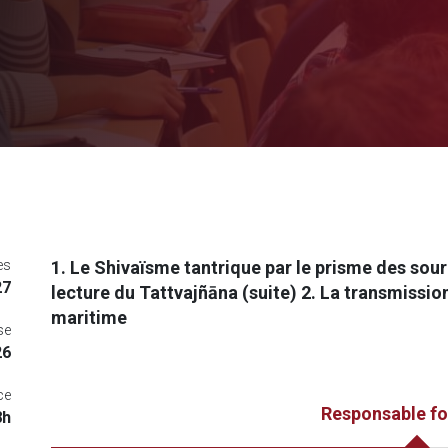
es
1. Le Shivaïsme tantrique par le prisme des sour
27
lecture du Tattvajñāna (suite) 2. La transmissi
maritime
se
26
ce
Responsable f
8h