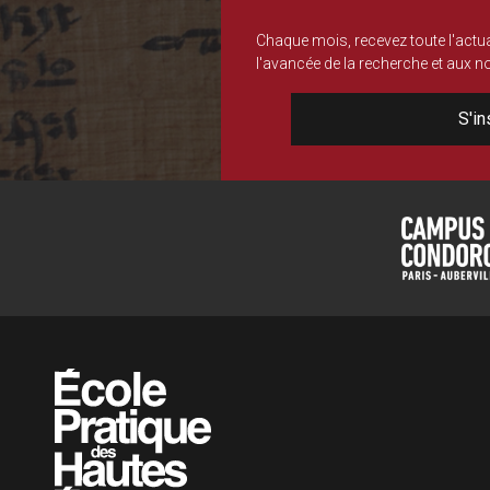
Chaque mois, recevez toute l'actua
l'avancée de la recherche et aux 
S'in