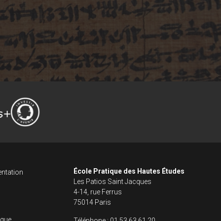
ncipale dans le fo
s footer
École Pratique des Hautes Études
ntation
Les Patios Saint Jacques
4-14, rue Ferrus
75014 Paris
fique
Téléphone :
01 53 63 61 20