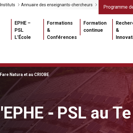
Liens gris
Lien
Instituts
Annuaire des enseignants-chercheurs
Programme de
Navigation princ
EPHE –
Formations
Formation
Recher
PSL
&
continue
&
L’École
Conférences
Innovat
 Fare Natura et au CRIOBE
l'EPHE ‑ PSL au Te
Master