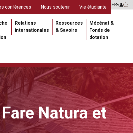
s rouges
FR
Go to 
s conférences
Nous soutenir
Vie étudiante
Go 
ipale
che
Relations
Ressources
Mécénat &
internationales
& Savoirs
Fonds de
ion
dotation
 Fare Natura et
Section