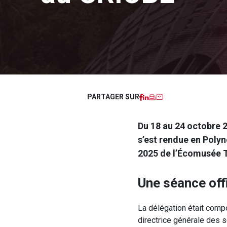
Facebook
LinkedIn
Imprimer
Courriel
PARTAGER SUR
Du 18 au 24 octobre 
s’est rendue en Polyn
2025 de l’Écomusée T
Une séance offi
La délégation était com
directrice générale des s