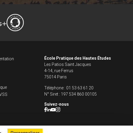
ncipale dans le fo
s footer
École Pratique des Hautes Études
ntation
Les Patios Saint Jacques
4-14, rue Ferrus
75014 Paris
fique
Téléphone :
01 53 63 61 20
N° Siret :
197 534 860 00105
s VSS
Suivez-nous