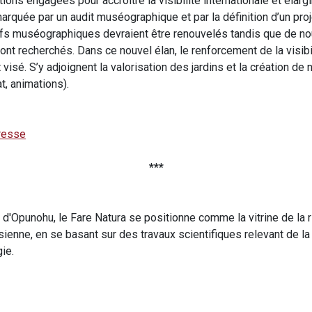
tions engagées pour accroître la visibilité internationale et élarg
arquée par un audit muséographique et par la définition d’un proj
ifs muséographiques devraient être renouvelés tandis que de no
ront recherchés. Dans ce nouvel élan, le renforcement de la visib
visé. S’y adjoignent la valorisation des jardins et la création de 
at, animations).
resse
***
ie d'Opunohu, le Fare Natura se positionne comme la vitrine de la r
sienne, en se basant sur des travaux scientifiques relevant de la 
gie.