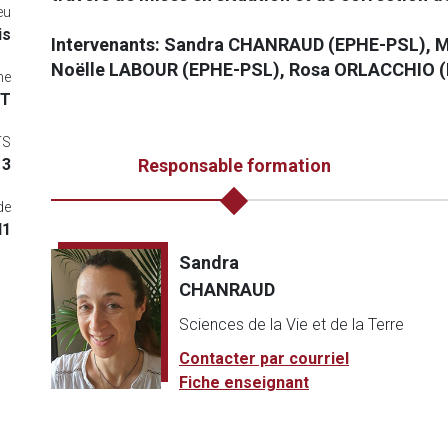
eu
is
Intervenants: Sandra CHANRAUD (EPHE-PSL), 
Noëlle LABOUR (EPHE-PSL), Rosa ORLACCHIO (
me
VT
TS
3
Responsable formation
de
I1
Sandra
CHANRAUD
Sciences de la Vie et de la Terre
Contacter par courriel
Fiche enseignant