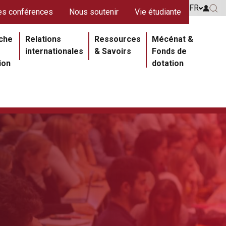
s rouges
FR
Go to 
s conférences
Nous soutenir
Vie étudiante
Go 
ipale
che
Relations
Ressources
Mécénat &
internationales
& Savoirs
Fonds de
ion
dotation
Section