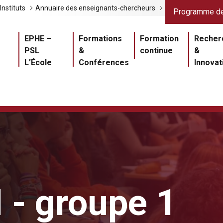
Liens gris
Lien
Instituts
Annuaire des enseignants-chercheurs
Programme de
Navigation princ
EPHE –
Formations
Formation
Recher
PSL
&
continue
&
L’École
Conférences
Innovat
 - groupe 1
Master