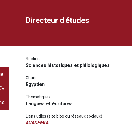
Directeur d'études
ook
dIn
rimer
ourriel
Section
Sciences historiques et philologiques
iel
Chaire
Égyptien
 CV
Thématiques
ons
Langues et écritures
Liens utiles (site blog ou réseaux sociaux)
ACADEMIA