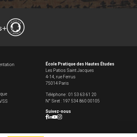
ncipale dans le fo
s footer
École Pratique des Hautes Études
ntation
Les Patios Saint Jacques
4-14, rue Ferrus
75014 Paris
fique
Téléphone :
01 53 63 61 20
N° Siret :
197 534 860 00105
s VSS
Suivez-nous