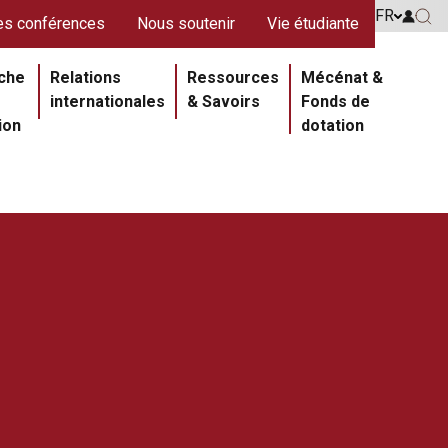
s rouges
FR
Go to 
s conférences
Nous soutenir
Vie étudiante
Go 
ipale
che
Relations
Ressources
Mécénat &
internationales
& Savoirs
Fonds de
ion
dotation
Section