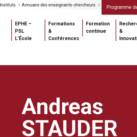
Liens gris
Lien
Instituts
Annuaire des enseignants-chercheurs
Programme de
Navigation princ
EPHE –
Formations
Formation
Recher
PSL
&
continue
&
L’École
Conférences
Innovat
Andreas
STAUDER
Master