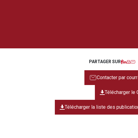
Faceb
Linke
Imp
C
PARTAGER SUR
Contacter par courr
Télécharger le
Télécharger la liste des publicati