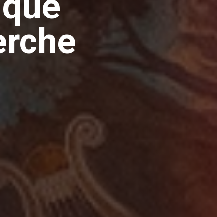
tique
erche