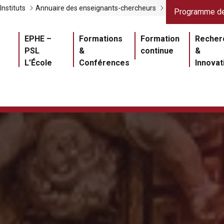
Liens gris
Lien
Instituts
Annuaire des enseignants-chercheurs
Programme de
Navigation princ
EPHE –
Formations
Formation
Recher
PSL
&
continue
&
L’École
Conférences
Innovat
Master