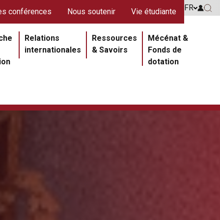
s rouges
FR
Go to 
s conférences
Nous soutenir
Vie étudiante
Go 
ipale
che
Relations
Ressources
Mécénat &
internationales
& Savoirs
Fonds de
ion
dotation
Section