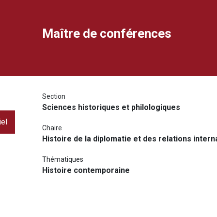
Maître de conférences
ook
dIn
rimer
ourriel
Section
Sciences historiques et philologiques
iel
Chaire
Histoire de la diplomatie et des relations intern
Thématiques
Histoire contemporaine