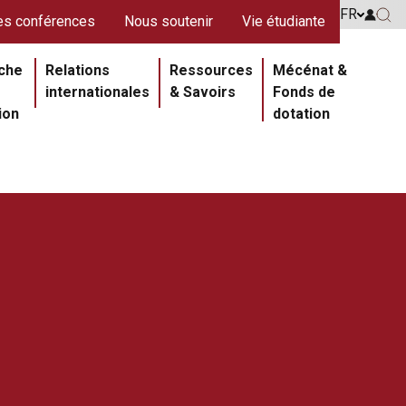
s rouges
FR
Go to 
s conférences
Nous soutenir
Vie étudiante
Go 
ipale
che
Relations
Ressources
Mécénat &
internationales
& Savoirs
Fonds de
ion
dotation
Section