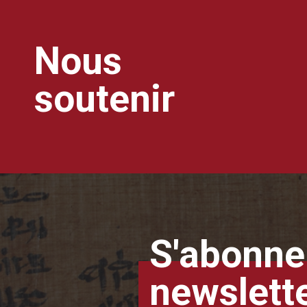
Nous
soutenir
S'abonner
newslett