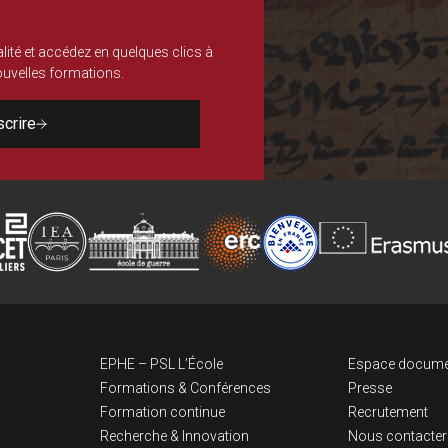
lité et accédez en quelques clics à
nouvelles formations.
scrire
Navigation pri
Lien
EPHE – PSL L’École
Espace docume
Formations & Conférences
Presse
Formation continue
Recrutement
Recherche & Innovation
Nous contacter