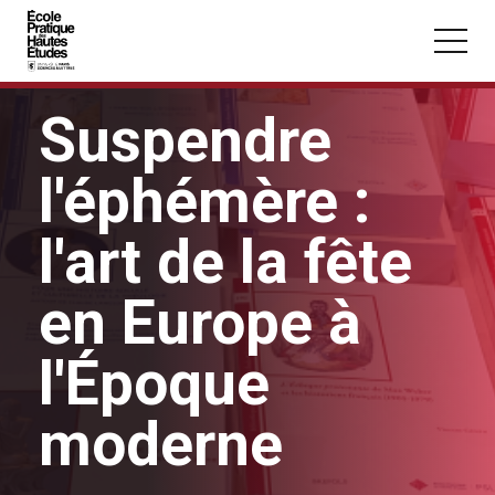
Panneau de gestion des cookies
Aller au contenu principal
Suspendre
l'éphémère :
l'art de la fête
Vous recherchez peut-être :
Conférence
Master
Section
en Europe à
l'Époque
moderne