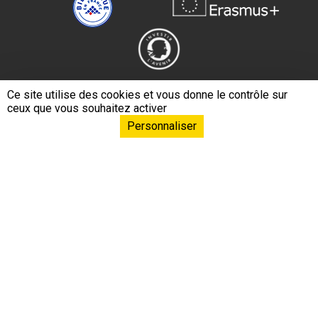
Ce site utilise des cookies et vous donne le contrôle sur
ceux que vous souhaitez activer
Personnaliser
Navigation principa
EPHE – PSL L’École
Formations & Conférences
Formation continue
Recherche & Innovation
Relations internationales
Ressources & Savoirs
Mécénat & Fonds de dotation
Liens footer
Espace documentation
Presse
Recrutement