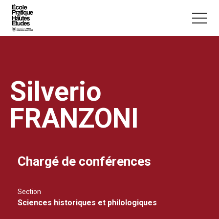
Panneau de gestion des cookies
Aller au contenu principal
Silverio
FRANZONI
Vous recherchez peut-être :
Conférence
Master
Section
Chargé de conférences
Section
Sciences historiques et philologiques