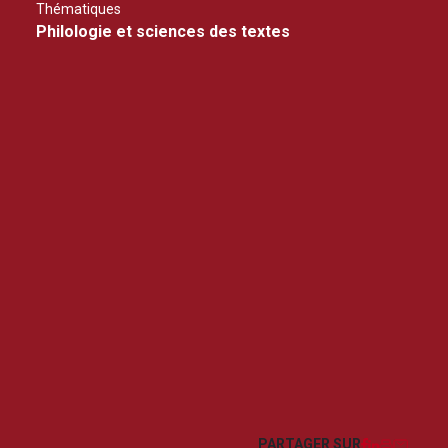
Thématiques
Philologie et sciences des textes
Facebook
LinkedIn
Imprim
Courr
PARTAGER SUR