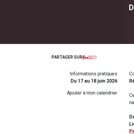
D
Facebook
LinkedIn
Imprimer
Courriel
PARTAGER SUR
Informations pratiques
Co
Du 17 au 18 juin 2026
Ré
Ajouter à mon calendrier
Ce
na
D
Li
P