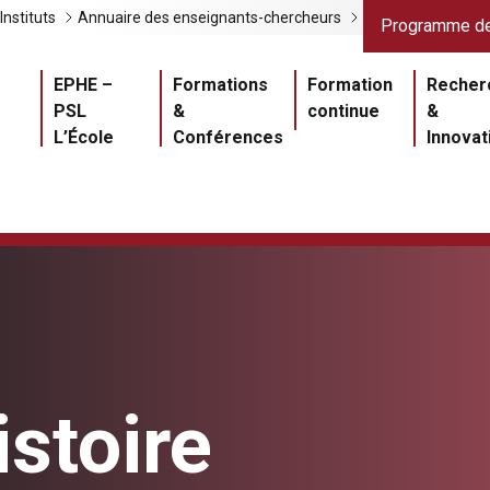
Liens gris
Lien
Instituts
Annuaire des enseignants-chercheurs
Programme de
Navigation princ
EPHE –
Formations
Formation
Recher
PSL
&
continue
&
L’École
Conférences
Innovat
istoire
Master