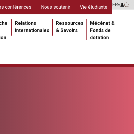
s rouges
FR
Go to 
s conférences
Nous soutenir
Vie étudiante
Go 
ipale
che
Relations
Ressources
Mécénat &
internationales
& Savoirs
Fonds de
ion
dotation
Section