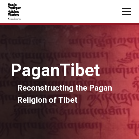
Panneau de gestion des cookies
Aller au contenu principal
PaganTibet
Vous recherchez peut-être :
Conférence
Master
Section
Reconstructing the Pagan
Religion of Tibet